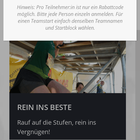
Ablehnen
Hinweis: Pro Teilnehmer:in ist nur ein Rabattcode
möglich. Bitte jede Person einzeln anmelden. Für
Einstellungen
einen Teamstart einfach denselben Teamnamen
und Startblock wählen.
REIN INS BESTE
Rauf auf die Stufen, rein ins
Vergnügen!