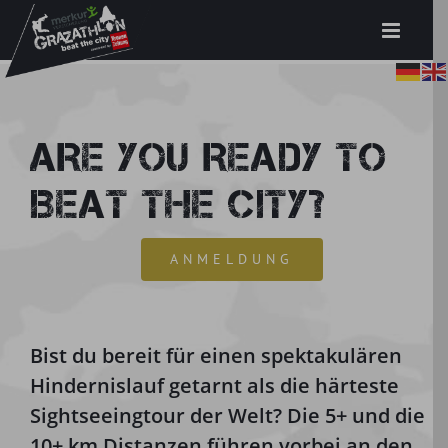
Zum
Inhalt
springen
ARE YOU READY TO
BEAT THE CITY?
ANMELDUNG
Bist du bereit für einen spektakulären
Hindernislauf getarnt als die härteste
Sightseeingtour der Welt? Die 5+ und die
10+ km Distanzen führen vorbei an den