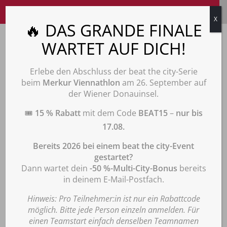
26. Juni 2027
X
🔥 DAS GRANDE FINALE
Cookie-Zustimmung
WARTET AUF DICH!
verwalten
ANMELDEN
Informationen zu Cookies
: Diese Webseite verwendet notwendige Cookies
gemäß unserer Datenschutzerklärung. Durch Klick auf „Einverstanden“
Erlebe den Abschluss der beat the city-Serie
willigen Sie ein, dass wir darüber hinaus Cookies Matomo zur Analyse und
INFOS
beim
Merkur Viennathlon
am 26. September auf
statistischen Auswertung der Nutzung der Website gemäß Punkt
der Wiener Donauinsel.
„
Datenschutzerklärung für die Nutzung der Software Matomo“
der
Datenschutzerklärung verwenden. Diese Einwilligung ist für die Nutzung der
🎟️
15 % Rabatt
mit dem Code
BEAT15
–
nur bis
Webseite nicht erforderlich. Wenn Sie Ihre Einwilligung erteilen, können Sie
diese jederzeit wie unter Punkt „Datenschutzerklärung für die Nutzung der
17.08.
Software Matomo“ der Datenschutzerklärung beschrieben mit Wirkung für
die Zukunft widerrufen. Hier finden Sie unsere
Bereits 2026 bei einem beat the city-Event
Datenschutzerklärung:
www.beatthecity.at/datenschutz/
.
gestartet?
Dann wartet dein
-50 %-Multi-City-Bonus
bereits
Akzeptieren
Junior-Bewerb
in deinem E-Mail-Postfach.
Ablehnen
Hinweis: Pro Teilnehmer:in ist nur ein Rabattcode
möglich. Bitte jede Person einzeln anmelden. Für
2+ km / 10+ Hindernisse
Einstellungen
einen Teamstart einfach denselben Teamnamen