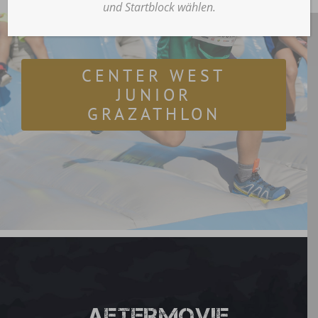
und Startblock wählen.
4. Juni 2027
CENTER WEST
JUNIOR
GRAZATHLON
Aftermovie