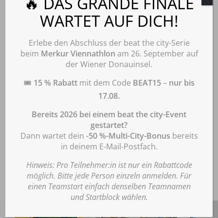
🔥 DAS GRANDE FINALE
Cookie-Zustimmung
WARTET AUF DICH!
verwalten
Informationen zu Cookies
: Diese Webseite verwendet notwendige Cookies
gemäß unserer Datenschutzerklärung. Durch Klick auf „Einverstanden“
Erlebe den Abschluss der beat the city-Serie
willigen Sie ein, dass wir darüber hinaus Cookies Matomo zur Analyse und
beim
Merkur Viennathlon
am 26. September auf
statistischen Auswertung der Nutzung der Website gemäß Punkt
SWING OR SWIM
der Wiener Donauinsel.
„
Datenschutzerklärung für die Nutzung der Software Matomo“
der
Datenschutzerklärung verwenden. Diese Einwilligung ist für die Nutzung der
🎟️
15 % Rabatt
mit dem Code
BEAT15
–
nur bis
Hier wird geschwungen (oder
Webseite nicht erforderlich. Wenn Sie Ihre Einwilligung erteilen, können Sie
diese jederzeit wie unter Punkt „Datenschutzerklärung für die Nutzung der
17.08.
geschwommen).
Software Matomo“ der Datenschutzerklärung beschrieben mit Wirkung für
die Zukunft widerrufen. Hier finden Sie unsere
Bereits 2026 bei einem beat the city-Event
Datenschutzerklärung:
www.beatthecity.at/datenschutz/
.
gestartet?
Dann wartet dein
-50 %-Multi-City-Bonus
bereits
Akzeptieren
in deinem E-Mail-Postfach.
Ablehnen
Hinweis: Pro Teilnehmer:in ist nur ein Rabattcode
möglich. Bitte jede Person einzeln anmelden. Für
Einstellungen
einen Teamstart einfach denselben Teamnamen
und Startblock wählen.