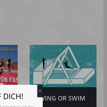
X
 DICH!
SWING OR SWIM
September auf der