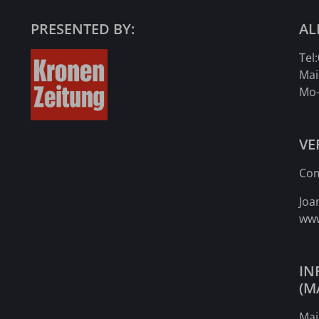
PRESENTED BY:
AL
Tel:
Mai
Mo-
VE
Co
Joa
www
IN
(M
Mai