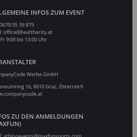
LGEMEINE INFOS ZUM EVENT
0670/35 39 879
l:
office@beatthecity.at
Fr 9:00 bis 13:00 Uhr
RANSTALTER
mpanyCode Werbe GmbH
nneumring 16, 8010 Graz, Österreich
.companycode.at
FOS ZU DEN ANMELDUNGEN
AXFUN)
l:
athlonevents@maxfunsports.com