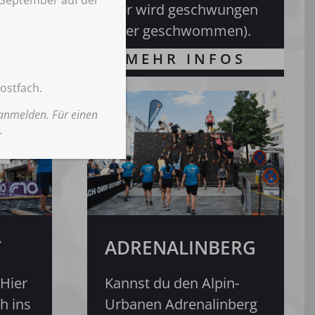
e
Hier wird geschwungen
(oder geschwommen).
ostfach.
 anmelden. Für einen
.
T
ADRENALINBERG
 Hier
Kannst du den Alpin-
h ins
Urbanen Adrenalinberg