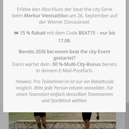
Informationen zu Cookies
: Diese Webseite verwendet notwendige Cookies
gemäß unserer Datenschutzerklärung. Durch Klick auf „Einverstanden“
Erlebe den Abschluss der beat the city-Serie
willigen Sie ein, dass wir darüber hinaus Cookies Matomo zur Analyse und
beim
Merkur Viennathlon
am 26. September auf
statistischen Auswertung der Nutzung der Website gemäß Punkt
der Wiener Donauinsel.
„
Datenschutzerklärung für die Nutzung der Software Matomo“
der
STAIRWAY TO HEAVEN
Datenschutzerklärung verwenden. Diese Einwilligung ist für die Nutzung der
🎟️
15 % Rabatt
mit dem Code
BEAT15
–
nur bis
Webseite nicht erforderlich. Wenn Sie Ihre Einwilligung erteilen, können Sie
diese jederzeit wie unter Punkt „Datenschutzerklärung für die Nutzung der
Hier geht's hoch hinaus und dann
17.08.
Software Matomo“ der Datenschutzerklärung beschrieben mit Wirkung für
mit vollem Körpereinsatz wieder
die Zukunft widerrufen. Hier finden Sie unsere
Bereits 2026 bei einem beat the city-Event
Datenschutzerklärung:
www.beatthecity.at/datenschutz/
.
hinunter.
gestartet?
Dann wartet dein
-50 %-Multi-City-Bonus
bereits
Akzeptieren
in deinem E-Mail-Postfach.
Ablehnen
Hinweis: Pro Teilnehmer:in ist nur ein Rabattcode
möglich. Bitte jede Person einzeln anmelden. Für
Einstellungen
einen Teamstart einfach denselben Teamnamen
und Startblock wählen.