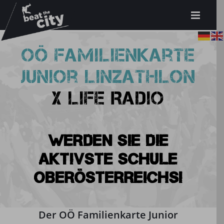
Zum
Inhalt
springen
OÖ Familienkarte
Junior Linzathlon
x
Life Radio
Werden Sie die
aktivste Schule
OBerösterreichs!
Der
OÖ Familienkarte Junior