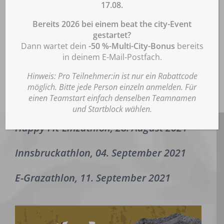
diese jederzeit wie unter Punkt „Datenschutzerklärung für die Nutzung der
17.08.
Software Matomo“ der Datenschutzerklärung beschrieben mit Wirkung für
Folge uns gerne auf FB/IG um keine News
die Zukunft widerrufen. Hier finden Sie unsere
Bereits 2026 bei einem beat the city-Event
zu verpassen:
Datenschutzerklärung:
www.beatthecity.at/datenschutz/
.
gestartet?
Dann wartet dein
-50 %-Multi-City-Bonus
bereits
Akzeptieren
FACEBOOK
in deinem E-Mail-Postfach.
Ablehnen
Hinweis: Pro Teilnehmer:in ist nur ein Rabattcode
INSTAGRAM
möglich. Bitte jede Person einzeln anmelden. Für
Einstellungen
einen Teamstart einfach denselben Teamnamen
Die Termine für 2021 sind:
und Startblock wählen.
Happy Fit-Linzathlon, 28. August 2021
Innsbruckathlon, 04. September 2021
E-Grazathlon, 11. September 2021