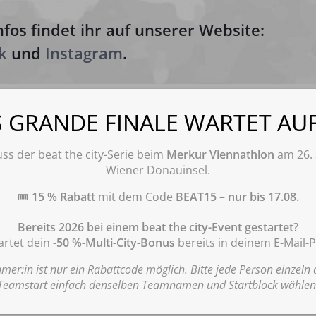
fos findet ihr auf unserer Website:
k
und
Instagram
.
Cookie-Zustimmung verwalten
S GRANDE FINALE WARTET AUF
Informationen zu Cookies
: Diese Webseite verwendet notwendige Cookies gemäß
unserer Datenschutzerklärung. Durch Klick auf „Einverstanden“ willigen Sie ein,
ss der beat the city-Serie beim
Merkur Viennathlon
am 26. 
dass wir darüber hinaus Cookies Matomo zur Analyse und statistischen
Wiener Donauinsel.
Auswertung der Nutzung der Website gemäß Punkt „
Datenschutzerklärung für
die Nutzung der Software Matomo“
der Datenschutzerklärung verwenden.
Diese Einwilligung ist für die Nutzung der Webseite nicht erforderlich. Wenn Sie
🎟️
15 % Rabatt
mit dem Code
BEAT15
–
nur bis 17.08.
Ihre Einwilligung erteilen, können Sie diese jederzeit wie unter Punkt
„Datenschutzerklärung für die Nutzung der Software Matomo“ der
Bereits 2026 bei einem beat the city-Event gestartet?
Datenschutzerklärung beschrieben mit Wirkung für die Zukunft widerrufen. Hier
rtet dein
-50 %-Multi-City-Bonus
bereits in deinem E-Mail-P
finden Sie unsere Datenschutzerklärung:
www.beatthecity.at/datenschutz/
.
hmer:in ist nur ein Rabattcode möglich. Bitte jede Person einzeln
Teamstart einfach denselben Teamnamen und Startblock wählen
Akzeptieren
Ablehnen
Einstellungen