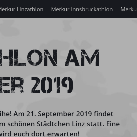
erkur Linzathlon
Merkur Innsbruckathlon
Merku
thlon am
er 2019
eihe! Am
21. September 2019
findet
im schönen Städtchen Linz statt. Eine
wird euch dort erwarten!