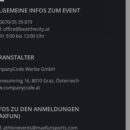
LGEMEINE INFOS ZUM EVENT
0670/35 39 879
l:
office@beatthecity.at
Fr 9:00 bis 13:00 Uhr
RANSTALTER
mpanyCode Werbe GmbH
nneumring 16, 8010 Graz, Österreich
.companycode.at
FOS ZU DEN ANMELDUNGEN
AXFUN)
l:
athlonevents@maxfunsports.com