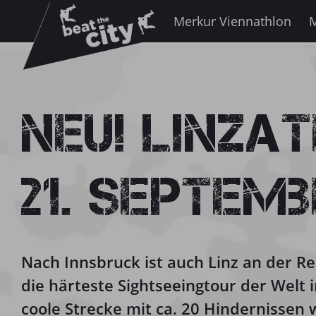
Zum
Merkur Viennathlon
M
Inhalt
springen
Neu! Linza
21. Septemb
Nach Innsbruck ist auch
Linz
an der R
die härteste Sightseeingtour der Welt 
coole Strecke mit ca. 20 Hindernissen 