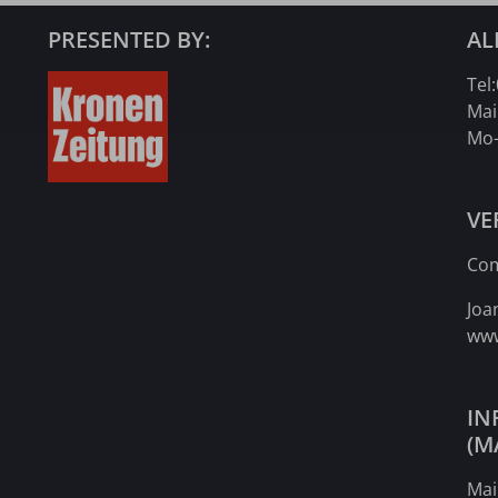
PRESENTED BY:
AL
Tel:
Mai
Mo-
VE
Co
Joa
www
IN
(M
Mai