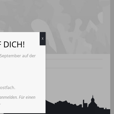
X
 DICH!
September auf der
ostfach.
 anmelden. Für einen
.