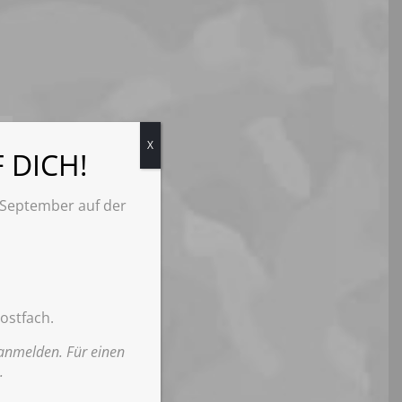
X
 DICH!
September auf der
ostfach.
 anmelden. Für einen
.