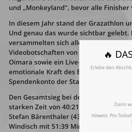
und „Monkeyland“, bevor alle Finisher v
In diesem Jahr stand der Grazathlon 
Und genau das wurde sichtbar gelebt.
versammelten sich alle Anwesenden zu
Videobotschaften von Stars wie Armin
🔥 DA
Oimara sowie ein Live-Auftritt von Sän
Erlebe den Abschlu
emotionale Kraft des Events. Vor Ort w
Spendenkonto der Stadt Graz gesamme
Den Gesamtsieg bei den Herren holte s
Dann wa
starken Zeit von 40:21 Minuten, gefolg
Stefan Bärenthaler (43:21). Bei den D
Hinweis: Pro Teilne
Windisch mit 51:39 Minuten, auf Platz z