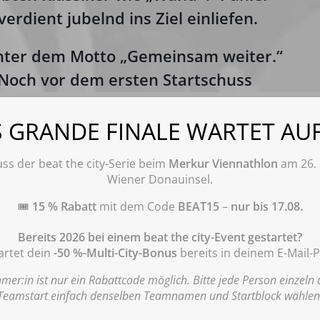
erdient jubelnd ins Ziel einliefen.
unter dem Motto
„Gemeinsam weiter.“
 Noch vor dem ersten Startschuss
 einer Schweigeminute. Persönliche
Cookie-Zustimmung verwalten
 Assinger, Melissa Naschenweng oder
S GRANDE FINALE WARTET AUF
Informationen zu Cookies
: Diese Webseite verwendet notwendige Cookies gemäß
gerin Berenice unterstrichen die
unserer Datenschutzerklärung. Durch Klick auf „Einverstanden“ willigen Sie ein,
ss der beat the city-Serie beim
Merkur Viennathlon
am 26. 
dass wir darüber hinaus Cookies Matomo zur Analyse und statistischen
urde außerdem für das offizielle
Wiener Donauinsel.
Auswertung der Nutzung der Website gemäß Punkt „
Datenschutzerklärung für
die Nutzung der Software Matomo“
der Datenschutzerklärung verwenden.
lt.
Diese Einwilligung ist für die Nutzung der Webseite nicht erforderlich. Wenn Sie
🎟️
15 % Rabatt
mit dem Code
BEAT15
–
nur bis 17.08.
Ihre Einwilligung erteilen, können Sie diese jederzeit wie unter Punkt
„Datenschutzerklärung für die Nutzung der Software Matomo“ der
ich Markus Bretterklieber mit einer
Bereits 2026 bei einem beat the city-Event gestartet?
Datenschutzerklärung beschrieben mit Wirkung für die Zukunft widerrufen. Hier
rtet dein
-50 %-Multi-City-Bonus
bereits in deinem E-Mail-P
t von Florian Bärenthaler (43:02) und
finden Sie unsere Datenschutzerklärung:
www.beatthecity.at/datenschutz/
.
amen triumphierte erneut Veronika
hmer:in ist nur ein Rabattcode möglich. Bitte jede Person einzeln
Teamstart einfach denselben Teamnamen und Startblock wählen
Akzeptieren
Ablehnen
Einstellungen
wei folgte Lisa Christina Pflandl