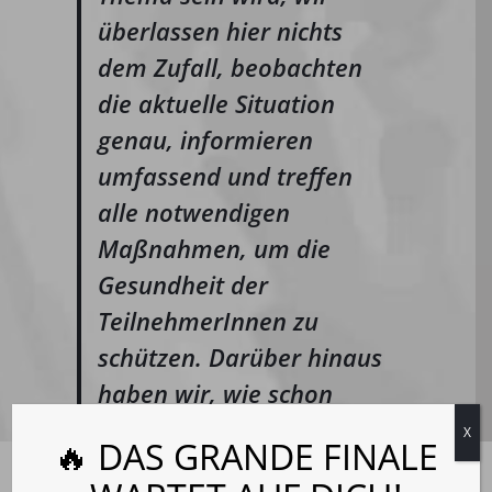
überlassen hier nichts
dem Zufall, beobachten
die aktuelle Situation
genau, informieren
umfassend und treffen
alle notwendigen
Maßnahmen, um die
Gesundheit der
TeilnehmerInnen zu
schützen. Darüber hinaus
haben wir, wie schon
heuer, die
X
🔥 DAS GRANDE FINALE
Stornobedingungen
Cookie-Zustimmung