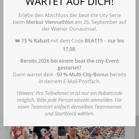
WARTET AUF DICH!
verwalten
großzügig an die
Informationen zu Cookies
: Diese Webseite verwendet notwendige Cookies
Unvorhersehbarkeit der
gemäß unserer Datenschutzerklärung. Durch Klick auf „Einverstanden“
Erlebe den Abschluss der beat the city-Serie
willigen Sie ein, dass wir darüber hinaus Cookies Matomo zur Analyse und
beim
Merkur Viennathlon
am 26. September auf
Situation angepasst.“
statistischen Auswertung der Nutzung der Website gemäß Punkt
der Wiener Donauinsel.
„
Datenschutzerklärung für die Nutzung der Software Matomo“
der
Datenschutzerklärung verwenden. Diese Einwilligung ist für die Nutzung der
Andreas Mauerhofer,
🎟️
15 % Rabatt
mit dem Code
BEAT15
–
nur bis
Webseite nicht erforderlich. Wenn Sie Ihre Einwilligung erteilen, können Sie
diese jederzeit wie unter Punkt „Datenschutzerklärung für die Nutzung der
Veranstalter
17.08.
Software Matomo“ der Datenschutzerklärung beschrieben mit Wirkung für
die Zukunft widerrufen. Hier finden Sie unsere
Bereits 2026 bei einem beat the city-Event
Datenschutzerklärung:
www.beatthecity.at/datenschutz/
.
gestartet?
Dann wartet dein
-50 %-Multi-City-Bonus
bereits
Akzeptieren
Den ganzen Pressetext findest du
in deinem E-Mail-Postfach.
hier.
Ablehnen
Hinweis: Pro Teilnehmer:in ist nur ein Rabattcode
möglich. Bitte jede Person einzeln anmelden. Für
Einstellungen
einen Teamstart einfach denselben Teamnamen
und Startblock wählen.